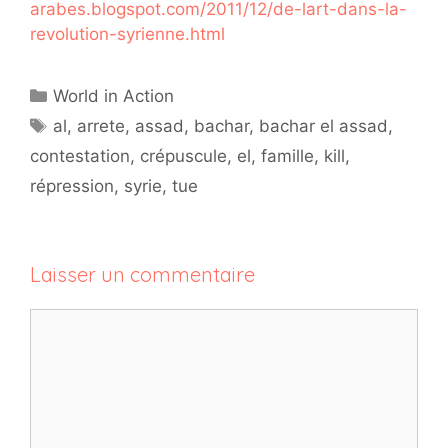
arabes.blogspot.com/2011/12/de-lart-dans-la-
revolution-syrienne.html
Catégories
World in Action
Étiquettes
al
,
arrete
,
assad
,
bachar
,
bachar el assad
,
contestation
,
crépuscule
,
el
,
famille
,
kill
,
répression
,
syrie
,
tue
Laisser un commentaire
Commentaire