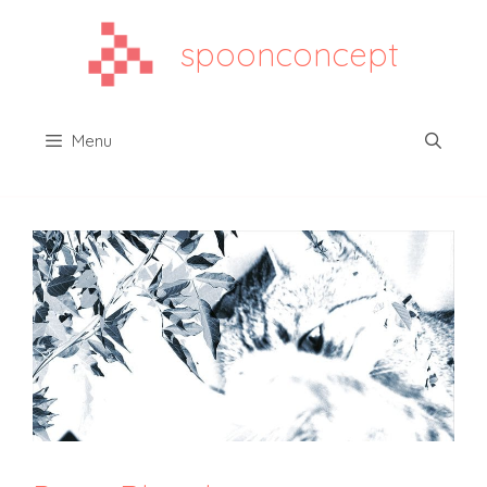
Aller
au
spoonconcept
contenu
Menu