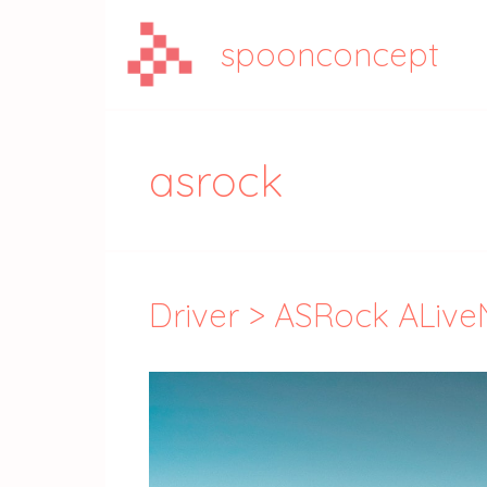
Aller
au
spoonconcept
contenu
asrock
Driver > ASRock ALiv