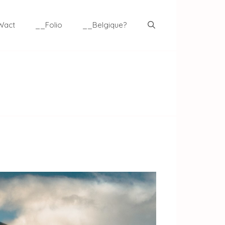
Wact
__Folio
__Belgique?