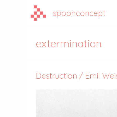
Aller
au
spoonconcept
contenu
extermination
Destruction / Emil Wei