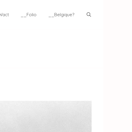
Wact
__Folio
__Belgique?