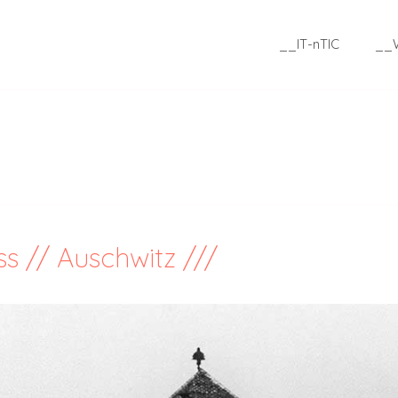
__IT-nTIC
__
ss // Auschwitz ///