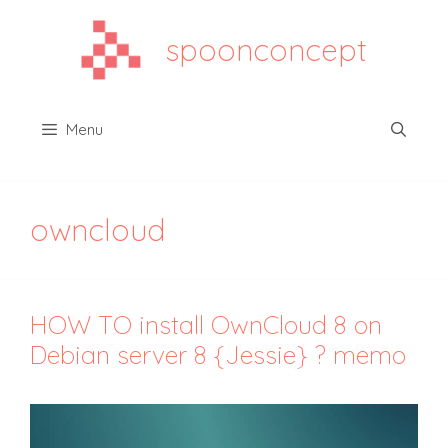
Aller
au
spoonconcept
contenu
Menu
owncloud
HOW TO install OwnCloud 8 on
Debian server 8 {Jessie} ? memo