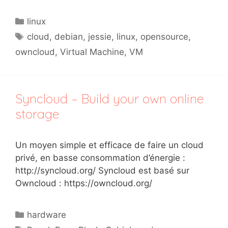
Catégories
linux
Étiquettes
cloud
,
debian
,
jessie
,
linux
,
opensource
,
owncloud
,
Virtual Machine
,
VM
Syncloud – Build your own online
storage
Un moyen simple et efficace de faire un cloud
privé, en basse consommation d’énergie :
http://syncloud.org/ Syncloud est basé sur
Owncloud : https://owncloud.org/
Catégories
hardware