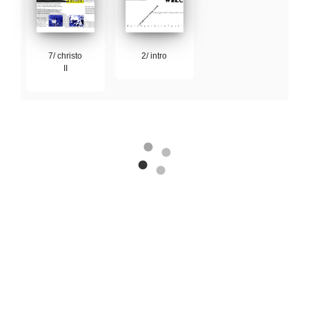
7/ christo
2/ intro
II