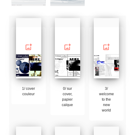
add_photo_alternate
add_photo_alternate
add_photo_alternate
1/ cover
0/ sur
3/
couleur
cover,
welcome
papier
to the
calque
new
world