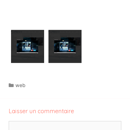
Catégories
web
Laisser un commentaire
Commentaire