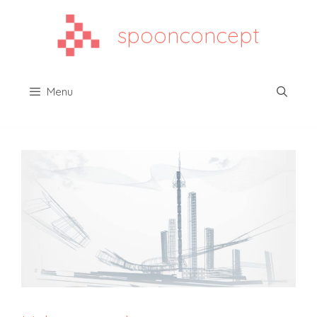
Aller
au
spoonconcept
contenu
Menu