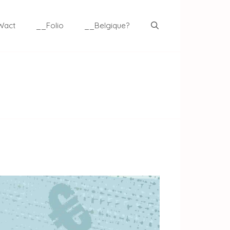
Wact
__Folio
__Belgique?