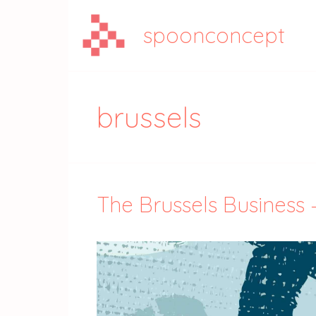
Aller
au
spoonconcept
contenu
brussels
The Brussels Business 