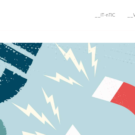
__IT-nTIC
__