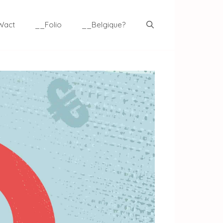
Wact
__Folio
__Belgique?