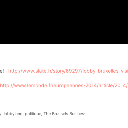
e! :
http://www.slate.fr/story/69297/lobby-bruxelles-vis
http://www.lemonde.fr/europeennes-2014/article/2014/
y
,
lobbyland
,
politique
,
The Brussels Business