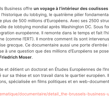
els Business offre
un voyage à l’intérieur des coulisses
ue l’historique du lobbying, le quatrième pilier fondam
 de plus de 500 millions d’Européens. Avec ses 2500 str
pôle de lobbying mondial après Washington DC. Sous forme
ntégration européenne. Il remonte dans le temps et fait l’
ne (comme l’ERT). Il montre comment ils sont intervenu
ise grecque. Ce documentaire aussi une porte d’entrée in
nse à une question que des millions d’Européens se pose
Friedrich Moser
.
te et détient un doctorat en Études Européennes de l’Ins
é sur sa thèse et son travail dans le quartier européen. I
ions, spécialisée en films politiques et en web-document
thematique/documentaire/detail_the-brussels-business-