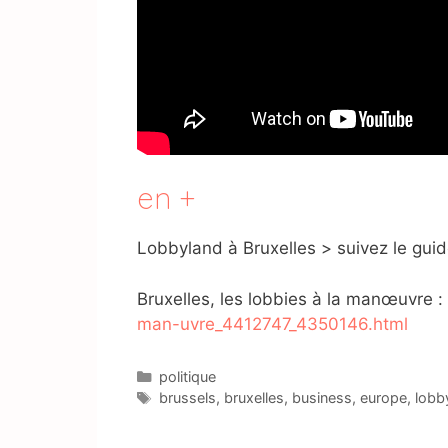
en +
Lobbyland à Bruxelles > suivez le guid
Bruxelles, les lobbies à la manœuvre :
man-uvre_4412747_4350146.html
Catégories
politique
Étiquettes
brussels
,
bruxelles
,
business
,
europe
,
lobb