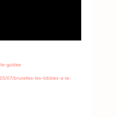
ite-guidee
05/07/bruxelles-les-lobbies-a-la-