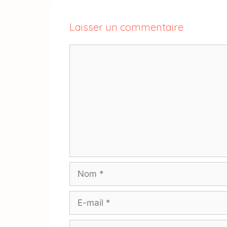
Laisser un commentaire
Commentaire
Nom
E-
mail
Site