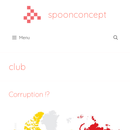
Aller
au
spoonconcept
contenu
Menu
club
Corruption !?