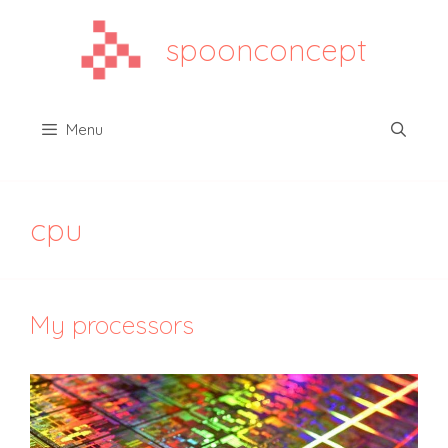
Aller
au
spoonconcept
contenu
Menu
cpu
My processors