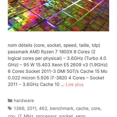
nom détails (core, socket, speed, taille, tdp)
passmark AMD Ryzen 7 1800X 8 Cores (2
logical cores per physical) – 3.6GHz (Turbo 4.0
GHz) – 95 W 15.403 Xeon E5 2609 v3 (1.9GHz)
6 Cores Socket 2011-3 DMI 5GT/s Cache 15 Mo
0.022 micron 5.926 i7-3820 4 Cores – Socket
2011 – 3.6GHz Cache 10 …
Lire plus
Catégories
hardware
Étiquettes
1366
,
2011
,
462
,
benchmark
,
cache
,
core
,
cpu
,
i7
,
MHz
,
processor
,
socket
,
xeon