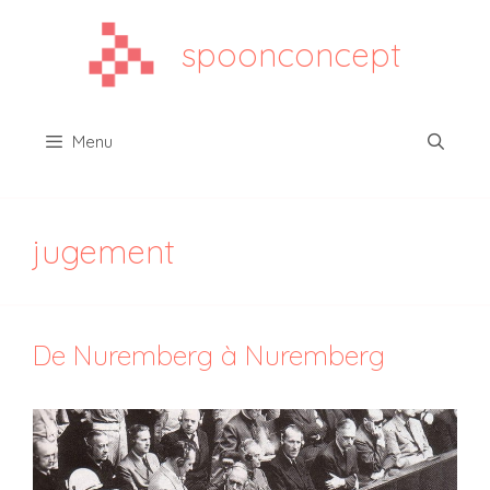
Aller
au
spoonconcept
contenu
Menu
jugement
De Nuremberg à Nuremberg