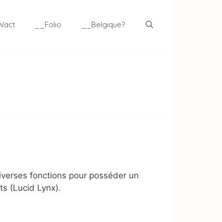
Wact
__Folio
__Belgique?
 diverses fonctions pour posséder un
ts (Lucid Lynx).