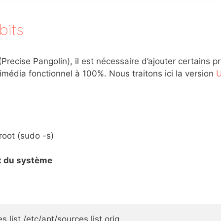
bits
Precise Pangolin), il est nécessaire d’ajouter certains 
média fonctionnel à 100%. Nous traitons ici la version
U
root (sudo -s)
 et du système
.list /etc/apt/sources.list.orig