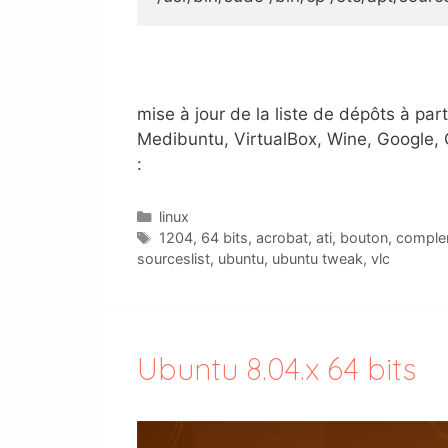
mise à jour de la liste de dépôts à par
Medibuntu, VirtualBox, Wine, Google, 
:
Catégories
linux
Étiquettes
1204
,
64 bits
,
acrobat
,
ati
,
bouton
,
comple
sourceslist
,
ubuntu
,
ubuntu tweak
,
vlc
Ubuntu 8.04.x 64 bits