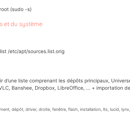
root (sudo -s)
ôts et du système
ist /etc/apt/sources.list.orig
tir d’une liste comprenant les dépôts principaux, Univer
LC, Banshee, Dropbox, LibreOffice, … + importation des 
ment
,
dépôt
,
driver
,
droite
,
fenêtre
,
flash
,
installation
,
lts
,
lucid
,
lynx