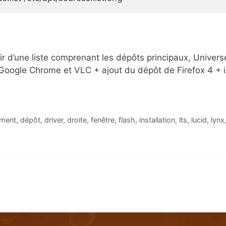
tir d’une liste comprenant les dépôts principaux, Univer
Google Chrome et VLC + ajout du dépôt de Firefox 4 + im
ment
,
dépôt
,
driver
,
droite
,
fenêtre
,
flash
,
installation
,
lts
,
lucid
,
lynx