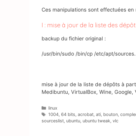
Ces manipulations sont effectuées en 
I : mise à jour de la liste des dép
backup du fichier original :
/usr/bin/sudo /bin/cp /etc/apt/sources.l
mise à jour de la liste de dépôts à par
Medibuntu, VirtualBox, Wine, Google, V
Catégories
linux
Étiquettes
1004
,
64 bits
,
acrobat
,
ati
,
bouton
,
comple
sourceslist
,
ubuntu
,
ubuntu tweak
,
vlc