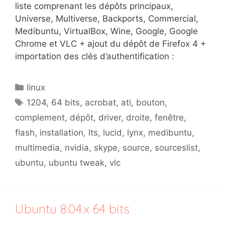
liste comprenant les dépôts principaux,
Universe, Multiverse, Backports, Commercial,
Medibuntu, VirtualBox, Wine, Google, Google
Chrome et VLC + ajout du dépôt de Firefox 4 +
importation des clés d’authentification :
Catégories
linux
Étiquettes
1204
,
64 bits
,
acrobat
,
ati
,
bouton
,
complement
,
dépôt
,
driver
,
droite
,
fenêtre
,
flash
,
installation
,
lts
,
lucid
,
lynx
,
medibuntu
,
multimedia
,
nvidia
,
skype
,
source
,
sourceslist
,
ubuntu
,
ubuntu tweak
,
vlc
Ubuntu 8.04.x 64 bits