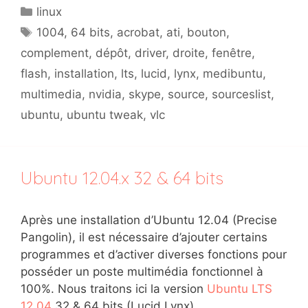
Catégories
linux
Étiquettes
1004
,
64 bits
,
acrobat
,
ati
,
bouton
,
complement
,
dépôt
,
driver
,
droite
,
fenêtre
,
flash
,
installation
,
lts
,
lucid
,
lynx
,
medibuntu
,
multimedia
,
nvidia
,
skype
,
source
,
sourceslist
,
ubuntu
,
ubuntu tweak
,
vlc
Ubuntu 12.04.x 32 & 64 bits
Après une installation d’Ubuntu 12.04 (Precise
Pangolin), il est nécessaire d’ajouter certains
programmes et d’activer diverses fonctions pour
posséder un poste multimédia fonctionnel à
100%. Nous traitons ici la version
Ubuntu LTS
12.04
32 & 64 bits (Lucid Lynx).