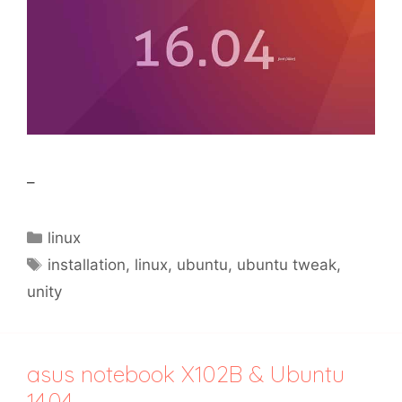
–
Catégories
linux
Étiquettes
installation
,
linux
,
ubuntu
,
ubuntu tweak
,
unity
asus notebook X102B & Ubuntu
14.04