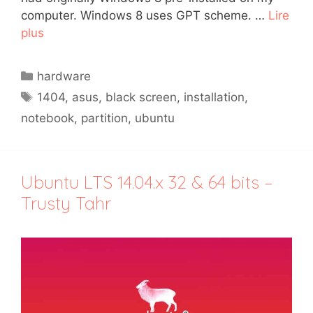
computer. Windows 8 uses GPT scheme. …
Lire
plus
Catégories
hardware
Étiquettes
1404
,
asus
,
black screen
,
installation
,
notebook
,
partition
,
ubuntu
Ubuntu LTS 14.04.x 32 & 64 bits –
Trusty Tahr