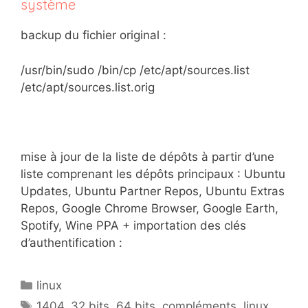
système
backup du fichier original :
/usr/bin/sudo /bin/cp /etc/apt/sources.list
/etc/apt/sources.list.orig
mise à jour de la liste de dépôts à partir d’une
liste comprenant les dépôts principaux : Ubuntu
Updates, Ubuntu Partner Repos, Ubuntu Extras
Repos, Google Chrome Browser, Google Earth,
Spotify, Wine PPA + importation des clés
d’authentification :
Catégories
linux
Étiquettes
1404
,
32 bits
,
64 bits
,
compléments
,
linux
,