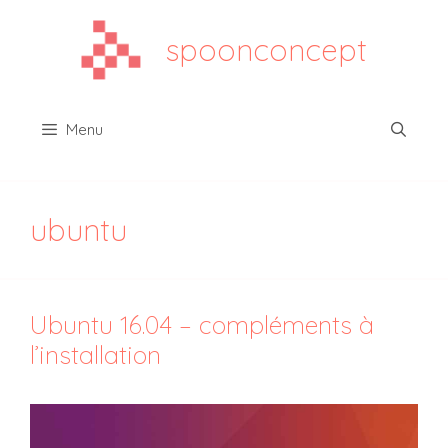
Aller
au
spoonconcept
contenu
Menu
ubuntu
Ubuntu 16.04 – compléments à
l’installation