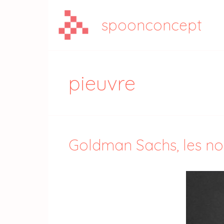
Aller
au
spoonconcept
contenu
pieuvre
Goldman Sachs, les n