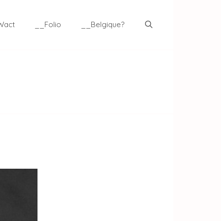
Wact
__Folio
__Belgique?