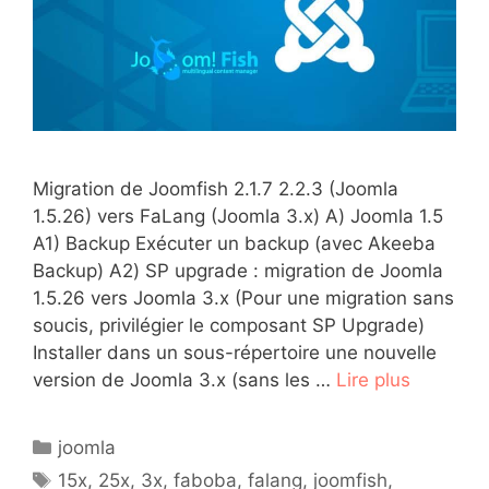
Migration de Joomfish 2.1.7 2.2.3 (Joomla
1.5.26) vers FaLang (Joomla 3.x) A) Joomla 1.5
A1) Backup Exécuter un backup (avec Akeeba
Backup) A2) SP upgrade : migration de Joomla
1.5.26 vers Joomla 3.x (Pour une migration sans
soucis, privilégier le composant SP Upgrade)
Installer dans un sous-répertoire une nouvelle
version de Joomla 3.x (sans les …
Lire plus
Catégories
joomla
Étiquettes
15x
,
25x
,
3x
,
faboba
,
falang
,
joomfish
,