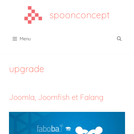
Aller
au
spoonconcept
contenu
Menu
upgrade
Joomla, Joomfish et Falang