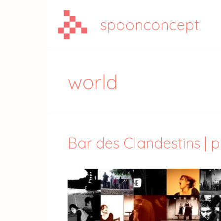
Aller
au
spoonconcept
contenu
world
Bar des Clandestins | 