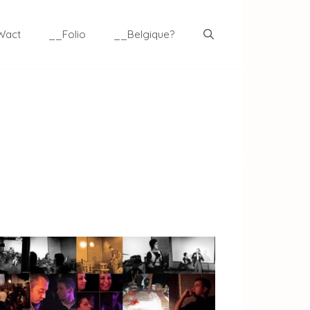
Wact
__Folio
__Belgique?