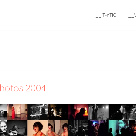
__IT-nTIC
__
photos 2004