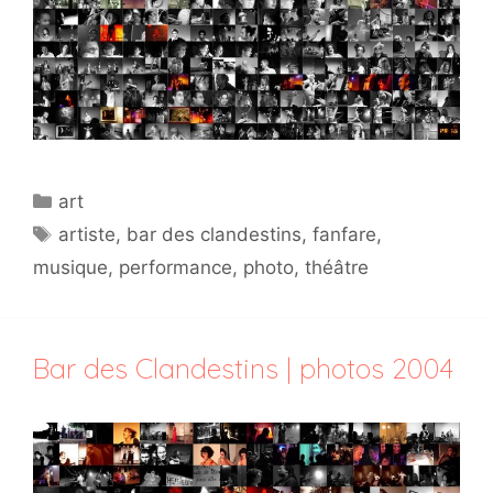
Catégories
art
Étiquettes
artiste
,
bar des clandestins
,
fanfare
,
musique
,
performance
,
photo
,
théâtre
Bar des Clandestins | photos 2004