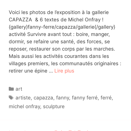
Voici les photos de l’exposition à la gallerie
CAPAZZA & 6 textes de Michel Onfray !
{gallery}fanny-ferre/capazza/gallerie{/gallery}
activité Survivre avant tout : boire, manger,
dormir, se refaire une santé, des forces, se
reposer, restaurer son corps par les marches.
Mais aussi les activités courantes dans les
villages premiers, les communautés originaires :
retirer une épine …
Lire plus
Catégories
art
Étiquettes
artiste
,
capazza
,
fanny
,
fanny ferré
,
ferré
,
michel onfray
,
sculpture