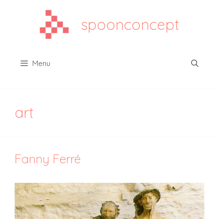
Aller
au
spoonconcept
contenu
Menu
art
Fanny Ferré