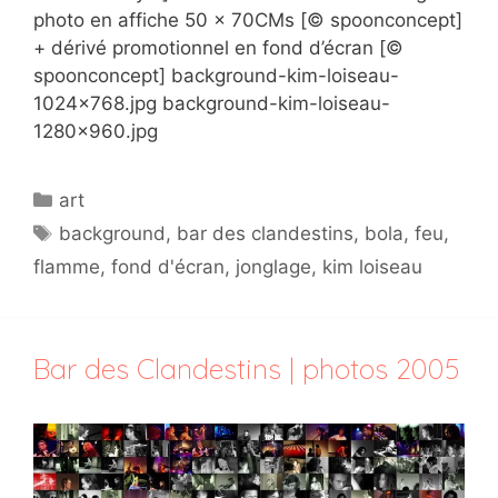
photo en affiche 50 x 70CMs [© spoonconcept]
+ dérivé promotionnel en fond d’écran [©
spoonconcept] background-kim-loiseau-
1024×768.jpg background-kim-loiseau-
1280×960.jpg
Catégories
art
Étiquettes
background
,
bar des clandestins
,
bola
,
feu
,
flamme
,
fond d'écran
,
jonglage
,
kim loiseau
Bar des Clandestins | photos 2005