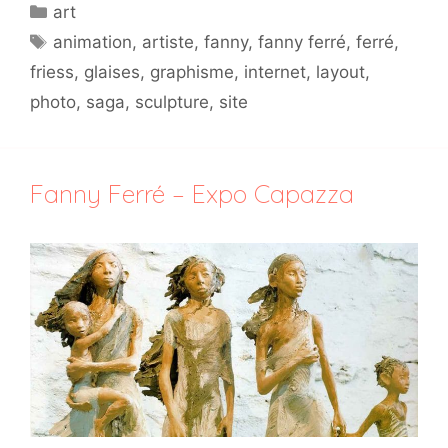
Catégories
art
Étiquettes
animation
,
artiste
,
fanny
,
fanny ferré
,
ferré
,
friess
,
glaises
,
graphisme
,
internet
,
layout
,
photo
,
saga
,
sculpture
,
site
Fanny Ferré – Expo Capazza