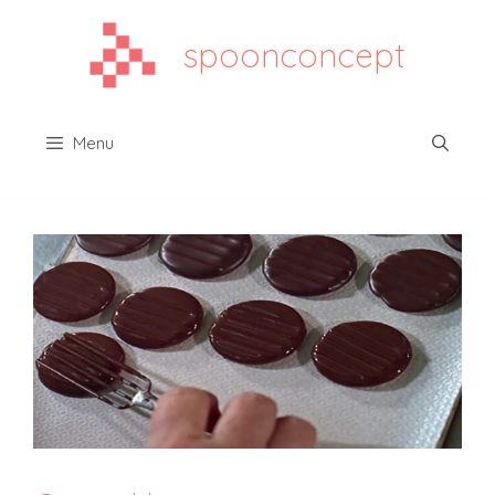
Aller
au
spoonconcept
contenu
Menu