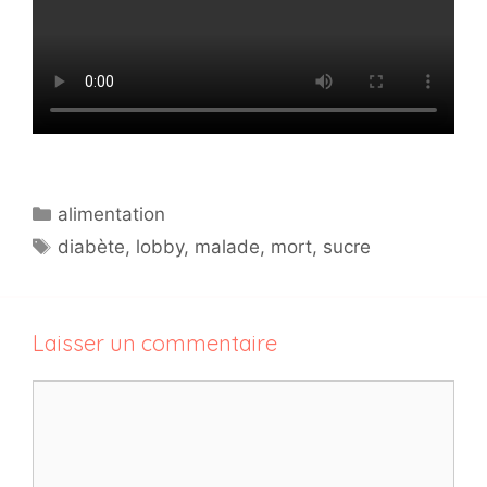
Catégories
alimentation
Étiquettes
diabète
,
lobby
,
malade
,
mort
,
sucre
Laisser un commentaire
Commentaire