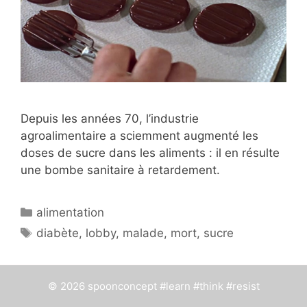
Depuis les années 70, l’industrie
agroalimentaire a sciemment augmenté les
doses de sucre dans les aliments : il en résulte
une bombe sanitaire à retardement.
Catégories
alimentation
Étiquettes
diabète
,
lobby
,
malade
,
mort
,
sucre
© 2026 spoonconcept #learn #think #resist