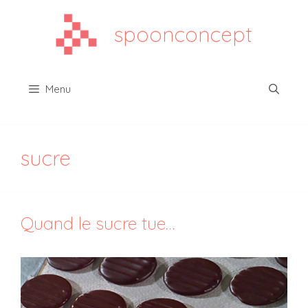
Aller
au
spoonconcept
contenu
Menu
sucre
Quand le sucre tue…