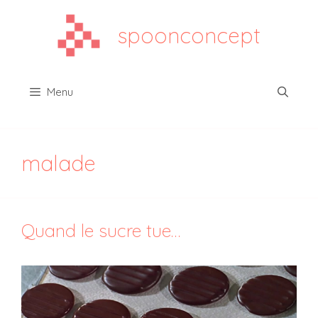
Aller
au
spoonconcept
contenu
Menu
malade
Quand le sucre tue…