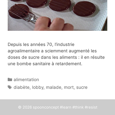
Depuis les années 70, l’industrie
agroalimentaire a sciemment augmenté les
doses de sucre dans les aliments : il en résulte
une bombe sanitaire à retardement.
Catégories
alimentation
Étiquettes
diabète
,
lobby
,
malade
,
mort
,
sucre
© 2026 spoonconcept #learn #think #resist