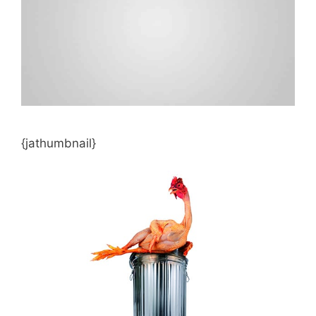
{jathumbnail}