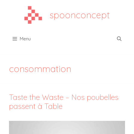
Aller
au
spoonconcept
contenu
Menu
consommation
Taste the Waste – Nos poubelles
passent à Table