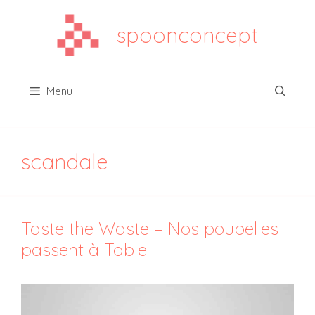
Aller
au
spoonconcept
contenu
Menu
scandale
Taste the Waste – Nos poubelles
passent à Table