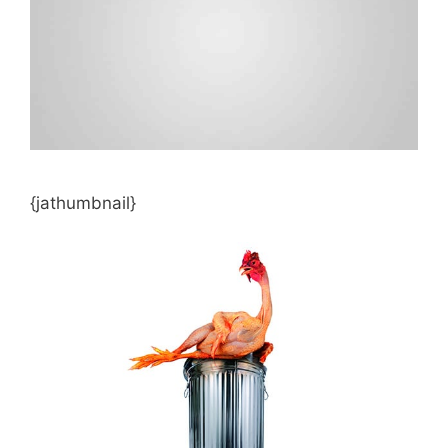
{jathumbnail}