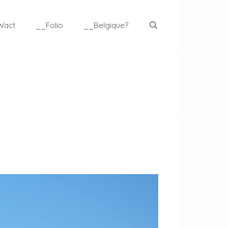
Wact
__Folio
__Belgique?