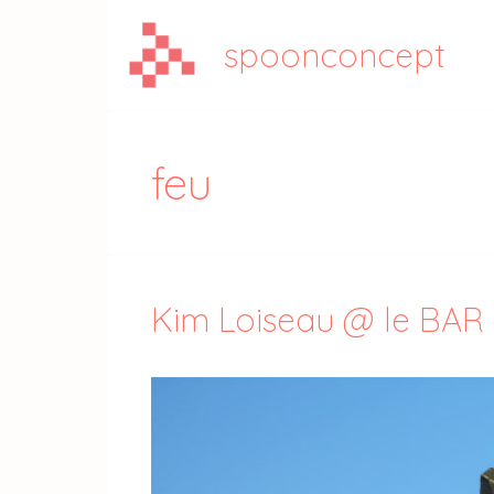
Aller
au
spoonconcept
contenu
feu
Kim Loiseau @ le BA