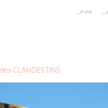
__IT-nTIC
__
R des CLANDESTINS