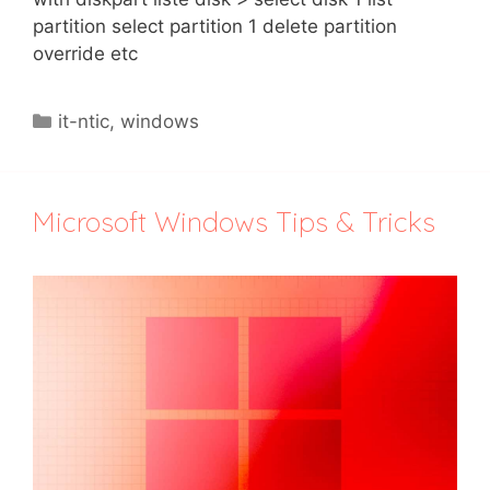
partition select partition 1 delete partition
override etc
Catégories
it-ntic
,
windows
Microsoft Windows Tips & Tricks