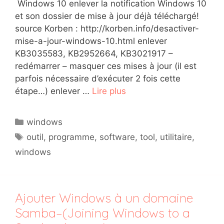
Windows 10 enlever la notification Windows 10
et son dossier de mise à jour déjà téléchargé!
source Korben : http://korben.info/desactiver-
mise-a-jour-windows-10.html enlever
KB3035583, KB2952664, KB3021917 –
redémarrer – masquer ces mises à jour (il est
parfois nécessaire d’exécuter 2 fois cette
étape…) enlever …
Lire plus
Catégories
windows
Étiquettes
outil
,
programme
,
software
,
tool
,
utilitaire
,
windows
Ajouter Windows à un domaine
Samba–(Joining Windows to a