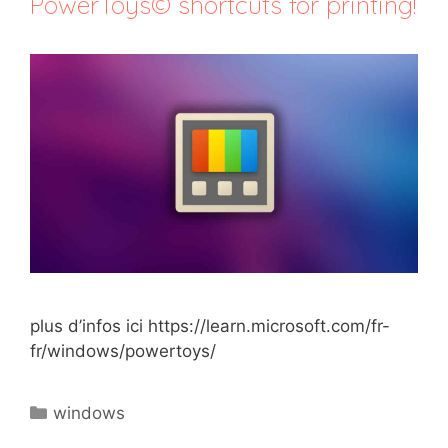
PowerToys© shortcuts for printing!
plus d’infos ici https://learn.microsoft.com/fr-
fr/windows/powertoys/
Catégories
windows