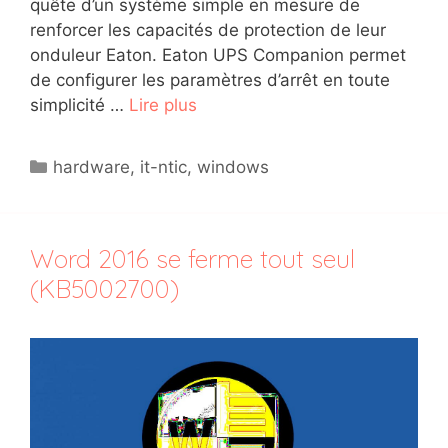
quête d’un système simple en mesure de
renforcer les capacités de protection de leur
onduleur Eaton. Eaton UPS Companion permet
de configurer les paramètres d’arrêt en toute
simplicité …
Lire plus
Catégories
hardware
,
it-ntic
,
windows
Word 2016 se ferme tout seul
(KB5002700)